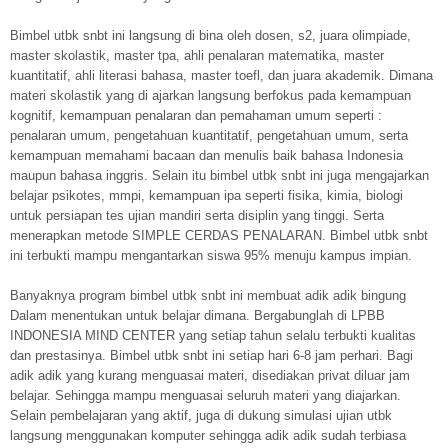
Bimbel utbk snbt ini langsung di bina oleh dosen, s2, juara olimpiade,
master skolastik, master tpa, ahli penalaran matematika, master
kuantitatif, ahli literasi bahasa, master toefl, dan juara akademik. Dimana
materi skolastik yang di ajarkan langsung berfokus pada kemampuan
kognitif, kemampuan penalaran dan pemahaman umum seperti :
penalaran umum, pengetahuan kuantitatif, pengetahuan umum, serta
kemampuan memahami bacaan dan menulis baik bahasa Indonesia
maupun bahasa inggris. Selain itu bimbel utbk snbt ini juga mengajarkan
belajar psikotes, mmpi, kemampuan ipa seperti fisika, kimia, biologi
untuk persiapan tes ujian mandiri serta disiplin yang tinggi. Serta
menerapkan metode SIMPLE CERDAS PENALARAN. Bimbel utbk snbt
ini terbukti mampu mengantarkan siswa 95% menuju kampus impian.
Banyaknya program bimbel utbk snbt ini membuat adik adik bingung
Dalam menentukan untuk belajar dimana. Bergabunglah di LPBB
INDONESIA MIND CENTER yang setiap tahun selalu terbukti kualitas
dan prestasinya. Bimbel utbk snbt ini setiap hari 6-8 jam perhari. Bagi
adik adik yang kurang menguasai materi, disediakan privat diluar jam
belajar. Sehingga mampu menguasai seluruh materi yang diajarkan.
Selain pembelajaran yang aktif, juga di dukung simulasi ujian utbk
langsung menggunakan komputer sehingga adik adik sudah terbiasa