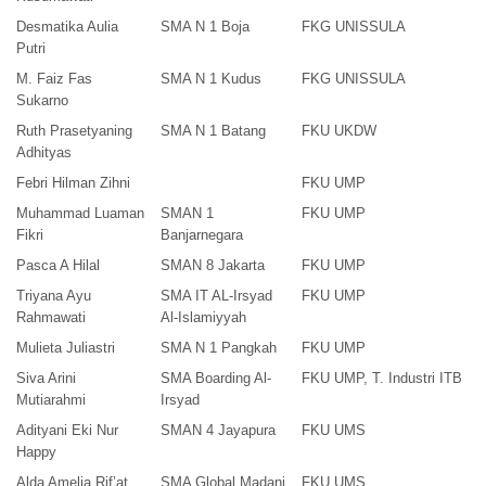
Desmatika Aulia
SMA N 1 Boja
FKG UNISSULA
Putri
M. Faiz Fas
SMA N 1 Kudus
FKG UNISSULA
Sukarno
Ruth Prasetyaning
SMA N 1 Batang
FKU UKDW
Adhityas
Febri Hilman Zihni
FKU UMP
Muhammad Luaman
SMAN 1
FKU UMP
Fikri
Banjarnegara
Pasca A Hilal
SMAN 8 Jakarta
FKU UMP
Triyana Ayu
SMA IT AL-Irsyad
FKU UMP
Rahmawati
Al-Islamiyyah
Mulieta Juliastri
SMA N 1 Pangkah
FKU UMP
Siva Arini
SMA Boarding Al-
FKU UMP, T. Industri ITB
Mutiarahmi
Irsyad
Adityani Eki Nur
SMAN 4 Jayapura
FKU UMS
Happy
Alda Amelia Rif’at
SMA Global Madani
FKU UMS