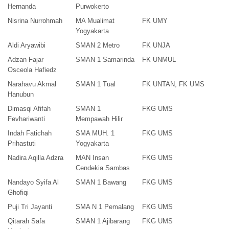
Hernanda
Purwokerto
Nisrina Nurrohmah
MA Mualimat
FK UMY
Yogyakarta
Aldi Aryawibi
SMAN 2 Metro
FK UNJA
Adzan Fajar
SMAN 1 Samarinda
FK UNMUL
Osceola Hafiedz
Narahavu Akmal
SMAN 1 Tual
FK UNTAN, FK UMS
Hanubun
Dimasqi Afifah
SMAN 1
FKG UMS
Fevhariwanti
Mempawah Hilir
Indah Fatichah
SMA MUH. 1
FKG UMS
Prihastuti
Yogyakarta
Nadira Aqilla Adzra
MAN Insan
FKG UMS
Cendekia Sambas
Nandayo Syifa Al
SMAN 1 Bawang
FKG UMS
Ghofiqi
Puji Tri Jayanti
SMA N 1 Pemalang
FKG UMS
Qitarah Safa
SMAN 1 Ajibarang
FKG UMS