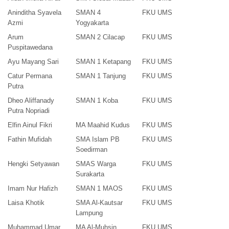
Aninditha Syavela
SMAN 4
FKU UMS
Azmi
Yogyakarta
Arum
SMAN 2 Cilacap
FKU UMS
Puspitawedana
Ayu Mayang Sari
SMAN 1 Ketapang
FKU UMS
Catur Permana
SMAN 1 Tanjung
FKU UMS
Putra
Dheo Aliffanady
SMAN 1 Koba
FKU UMS
Putra Nopriadi
Elfin Ainul Fikri
MA Maahid Kudus
FKU UMS
Fathin Mufidah
SMA Islam PB
FKU UMS
Soedirman
Hengki Setyawan
SMAS Warga
FKU UMS
Surakarta
Imam Nur Hafizh
SMAN 1 MAOS
FKU UMS
Laisa Khotik
SMA Al-Kautsar
FKU UMS
Lampung
Muhammad Umar
MA Al-Muhsin
FKU UMS