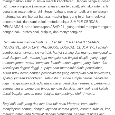
mengantarkan seluruh siswa meraih kedokteran. Dengan pengajar dosen,
S2. juara olimpiade ( sebagai rajanya cara tercepat), ahli skolastik, ahli
penalaran matematika, ahli literasi bahasa, master toefl, ahli penalaran
matematika, ahli literasi bahasa, master tpa, yang telah kami seleksi
secara ketat, dan kami bekali metode belajar SIMPLE CERDAS
PENALARAN, serta kecakapan ABAD 21 , yang terbuti mampu mengajar
dengan baik, profesional, disiplin, dan menyenangkan.
Pembelajaran metode SIMPLE CERDAS PENALARAN ( SMART,
INOVATIVE, MASTERY, PREGIOUS, LOGICAL, EDUCATIVE) adalah
pembelajaran dimana siswa tidak hanya senang dan mampu mengerjakan
soal dengan baik. namun juga mengajarkan tingkat disiplin yang tinggi,
memanajemen waktu, kerapian, ibadah sesuai agama yang dianut dan
kecakapan tingkat tinggi. supaya saat memasuki dunia perkuliahan,
siswa tidak heran dengan pembelajaran yang diterapkan oleh universitas,
apalagi jurusan kedokteran. selain itu, metode simple cerdas penalaran
juga mengajarkan adik adik dasar dasar pendidikan semester pertama di
semua jurusan perguruan tinggi, dengan demikian adik adik saat kuliah
dapat berjalan lancar, tepat belajar, dan pastinya efektif waktu.
Bagi adik adik yang dari luar kota tak perlu khawatir, kami sudah
menyiapkan semua, dengan layanan asrama gratis, asrama subsidi, kos,
maupun hotel yang terdekat dengan bimbingan, sebagai fasilitas dari