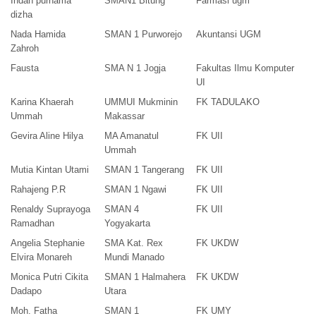
Indah purnama
SMAN1 Bitung
Farmasi ugm
dizha
Nada Hamida
SMAN 1 Purworejo
Akuntansi UGM
Zahroh
Fausta
SMA N 1 Jogja
Fakultas Ilmu Komputer
UI
Karina Khaerah
UMMUI Mukminin
FK TADULAKO
Ummah
Makassar
Gevira Aline Hilya
MA Amanatul
FK UII
Ummah
Mutia Kintan Utami
SMAN 1 Tangerang
FK UII
Rahajeng P.R
SMAN 1 Ngawi
FK UII
Renaldy Suprayoga
SMAN 4
FK UII
Ramadhan
Yogyakarta
Angelia Stephanie
SMA Kat. Rex
FK UKDW
Elvira Monareh
Mundi Manado
Monica Putri Cikita
SMAN 1 Halmahera
FK UKDW
Dadapo
Utara
Moh. Fatha
SMAN 1
FK UMY