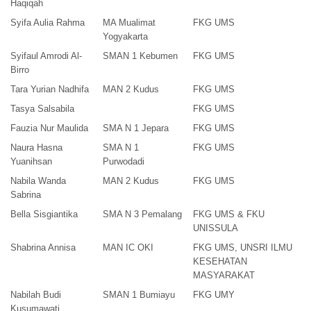
Haqiqah
Syifa Aulia Rahma
MA Mualimat
FKG UMS
Yogyakarta
Syifaul Amrodi Al-
SMAN 1 Kebumen
FKG UMS
Birro
Tara Yurian Nadhifa
MAN 2 Kudus
FKG UMS
Tasya Salsabila
FKG UMS
Fauzia Nur Maulida
SMA N 1 Jepara
FKG UMS
Naura Hasna
SMA N 1
FKG UMS
Yuanihsan
Purwodadi
Nabila Wanda
MAN 2 Kudus
FKG UMS
Sabrina
Bella Sisgiantika
SMA N 3 Pemalang
FKG UMS & FKU
UNISSULA
Shabrina Annisa
MAN IC OKI
FKG UMS, UNSRI ILMU
KESEHATAN
MASYARAKAT
Nabilah Budi
SMAN 1 Bumiayu
FKG UMY
Kusumawati