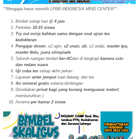
**Mengapa harus memilih LPBB INDONESIA MIND CENTER** :
Bimbel setiap hari
@ 4 jam
Perkelas
10-15 siswa
Try out mirip bahkan sama dengan soal ujian tes
kedokteran
Pengajar dosen
, s2 ugm,
s2 unair, ub
, s2 undip,
master tpa,
master tkdu, juara olimpiade
Seluruh ruangan bimbel
ber-AC
dan di lengkapi
kamera cctv
dan redam suara
Uji coba tes
setiap akhir pekan
Layanan
anter jemput
saat datang, dan tes
Air mineral gratis
selama bimbingan
Disediakan
privat bagi yang kurang menguasai materi
(
membutuhkan )
Asrama
per kamar 2 siswa