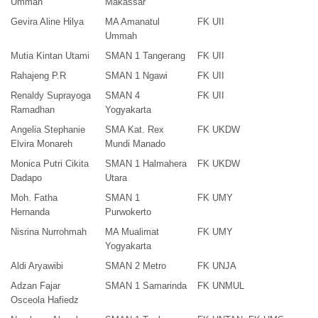
Ummah
Makassar
Gevira Aline Hilya
MA Amanatul
FK UII
Ummah
Mutia Kintan Utami
SMAN 1 Tangerang
FK UII
Rahajeng P.R
SMAN 1 Ngawi
FK UII
Renaldy Suprayoga
SMAN 4
FK UII
Ramadhan
Yogyakarta
Angelia Stephanie
SMA Kat. Rex
FK UKDW
Elvira Monareh
Mundi Manado
Monica Putri Cikita
SMAN 1 Halmahera
FK UKDW
Dadapo
Utara
Moh. Fatha
SMAN 1
FK UMY
Hernanda
Purwokerto
Nisrina Nurrohmah
MA Mualimat
FK UMY
Yogyakarta
Aldi Aryawibi
SMAN 2 Metro
FK UNJA
Adzan Fajar
SMAN 1 Samarinda
FK UNMUL
Osceola Hafiedz