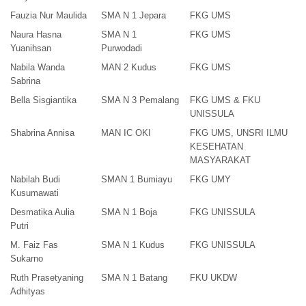
Fauzia Nur Maulida
SMA N 1 Jepara
FKG UMS
Naura Hasna
SMA N 1
FKG UMS
Yuanihsan
Purwodadi
Nabila Wanda
MAN 2 Kudus
FKG UMS
Sabrina
Bella Sisgiantika
SMA N 3 Pemalang
FKG UMS & FKU
UNISSULA
Shabrina Annisa
MAN IC OKI
FKG UMS, UNSRI ILMU
KESEHATAN
MASYARAKAT
Nabilah Budi
SMAN 1 Bumiayu
FKG UMY
Kusumawati
Desmatika Aulia
SMA N 1 Boja
FKG UNISSULA
Putri
M. Faiz Fas
SMA N 1 Kudus
FKG UNISSULA
Sukarno
Ruth Prasetyaning
SMA N 1 Batang
FKU UKDW
Adhityas