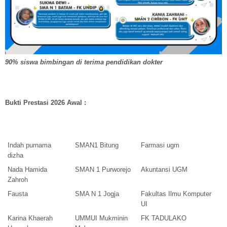
90% siswa bimbingan di terima pendidikan dokter
Bukti Prestasi 2026 Awal :
Indah purnama
SMAN1 Bitung
Farmasi ugm
dizha
Nada Hamida
SMAN 1 Purworejo
Akuntansi UGM
Zahroh
Fausta
SMA N 1 Jogja
Fakultas Ilmu Komputer
UI
Karina Khaerah
UMMUI Mukminin
FK TADULAKO