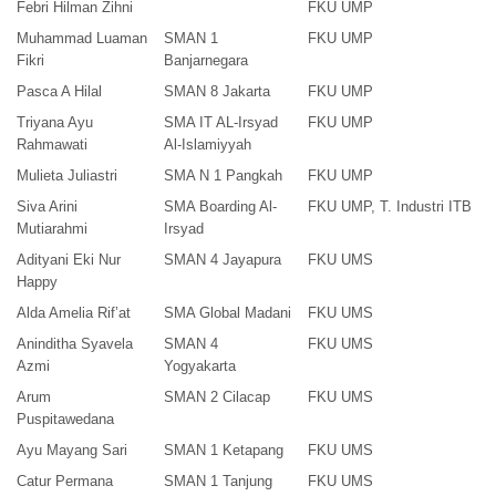
Febri Hilman Zihni
FKU UMP
Muhammad Luaman
SMAN 1
FKU UMP
Fikri
Banjarnegara
Pasca A Hilal
SMAN 8 Jakarta
FKU UMP
Triyana Ayu
SMA IT AL-Irsyad
FKU UMP
Rahmawati
Al-Islamiyyah
Mulieta Juliastri
SMA N 1 Pangkah
FKU UMP
Siva Arini
SMA Boarding Al-
FKU UMP, T. Industri ITB
Mutiarahmi
Irsyad
Adityani Eki Nur
SMAN 4 Jayapura
FKU UMS
Happy
Alda Amelia Rif’at
SMA Global Madani
FKU UMS
Aninditha Syavela
SMAN 4
FKU UMS
Azmi
Yogyakarta
Arum
SMAN 2 Cilacap
FKU UMS
Puspitawedana
Ayu Mayang Sari
SMAN 1 Ketapang
FKU UMS
Catur Permana
SMAN 1 Tanjung
FKU UMS