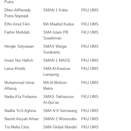
Putra
Dheo Aliffanady
SMAN 1 Koba
FKU UMS
Putra Nopriadi
Elfin Ainul Fikri
MA Maahid Kudus
FKU UMS
Fathin Mufidah
SMA Islam PB
FKU UMS
Soedirman
Hengki Setyawan
SMAS Warga
FKU UMS
Surakarta
Imam Nur Hafizh
SMAN 1 MAOS
FKU UMS
Laisa Khotik
SMA Al-Kautsar
FKU UMS
Lampung
Muhammad Umar
MA Al-Muhsin
FKU UMS
Alfaruq
Metro
Nadia A’la Firdaose
SMAS Takhassus
FKU UMS
Al-Qur’an
Nadila Yu’ti Aghina
SMA N 9 Semarang
FKU UMS
Nastiti Aisyah Athari
SMAN 2 Wonosobo
FKU UMS
Tia Mella Citra
SMA Global Mandiri
FKU UMS