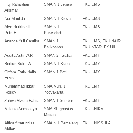
Fiqi Rahardian
SMA N 1 Jepara
FKU UMS
Arismar
Nur Maulida
SMA N 1 Kroya
FKU UMS
Alya Nurkinasih
SMA N 1
FKU UMS
Putri H.
Purwodadi
Ananda Yuli Cantika
SMAN 1
FKU UMS, FK UNAIR,
Balikpapan
FK UNTAR, FK UII
Audita Astri W.R
SMAN 2 Tarakan
FKU UMY
Berlian Sakti W.
SMA N 1 Kudus
FKU UMY
Giffara Early Nalla
SMAN 1 Pati
FKU UMY
Husna
Muhammad Ikbar
SMA Muh. 1
FKU UMY
Rosidy
Yogyakarta
Zahwa Alzeta Fahira
SMAN 1 Sumbar
FKU UMY
Millenia Anastasya
SMA SI Ignasius
FKU UNIKA
Medan
Alfida fitratunnisa
SMA N 1 Pemalang
FKU UNISSULA
Aldian