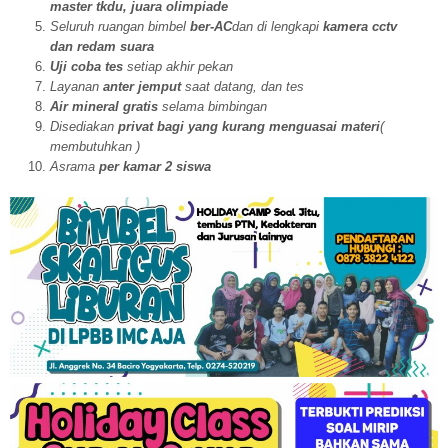
master tkdu, juara olimpiade
Seluruh ruangan bimbel
ber-AC
dan di lengkapi
kamera cctv
dan redam suara
Uji coba tes
setiap akhir pekan
Layanan
anter jemput
saat datang, dan tes
Air mineral gratis
selama bimbingan
Disediakan
privat bagi yang kurang menguasai materi
(
membutuhkan )
Asrama
per kamar 2 siswa