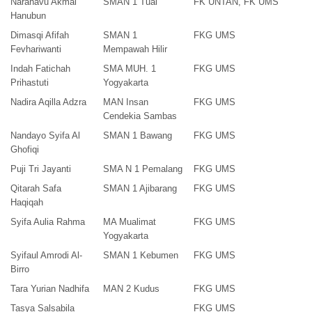
Narahavu Akmal
SMAN 1 Tual
FK UNTAN, FK UMS
Hanubun
Dimasqi Afifah
SMAN 1
FKG UMS
Fevhariwanti
Mempawah Hilir
Indah Fatichah
SMA MUH. 1
FKG UMS
Prihastuti
Yogyakarta
Nadira Aqilla Adzra
MAN Insan
FKG UMS
Cendekia Sambas
Nandayo Syifa Al
SMAN 1 Bawang
FKG UMS
Ghofiqi
Puji Tri Jayanti
SMA N 1 Pemalang
FKG UMS
Qitarah Safa
SMAN 1 Ajibarang
FKG UMS
Haqiqah
Syifa Aulia Rahma
MA Mualimat
FKG UMS
Yogyakarta
Syifaul Amrodi Al-
SMAN 1 Kebumen
FKG UMS
Birro
Tara Yurian Nadhifa
MAN 2 Kudus
FKG UMS
Tasya Salsabila
FKG UMS