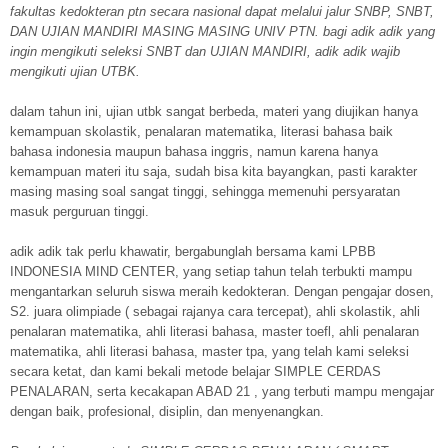
fakultas kedokteran ptn secara nasional dapat melalui jalur SNBP, SNBT,
DAN UJIAN MANDIRI MASING MASING UNIV PTN. bagi adik adik yang
ingin mengikuti seleksi SNBT dan UJIAN MANDIRI, adik adik wajib
mengikuti ujian UTBK.
dalam tahun ini, ujian utbk sangat berbeda, materi yang diujikan hanya
kemampuan skolastik, penalaran matematika, literasi bahasa baik
bahasa indonesia maupun bahasa inggris, namun karena hanya
kemampuan materi itu saja, sudah bisa kita bayangkan, pasti karakter
masing masing soal sangat tinggi, sehingga memenuhi persyaratan
masuk perguruan tinggi.
adik adik tak perlu khawatir, bergabunglah bersama kami LPBB
INDONESIA MIND CENTER, yang setiap tahun telah terbukti mampu
mengantarkan seluruh siswa meraih kedokteran. Dengan pengajar dosen,
S2. juara olimpiade ( sebagai rajanya cara tercepat), ahli skolastik, ahli
penalaran matematika, ahli literasi bahasa, master toefl, ahli penalaran
matematika, ahli literasi bahasa, master tpa, yang telah kami seleksi
secara ketat, dan kami bekali metode belajar SIMPLE CERDAS
PENALARAN, serta kecakapan ABAD 21 , yang terbuti mampu mengajar
dengan baik, profesional, disiplin, dan menyenangkan.